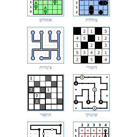
צוללות
אוהלים
היטורי
צינורות
שינגוקי
הוקאיי