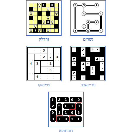
גשרים
הדלק!
נוריקאבה
שיקאקו
דומינוסא