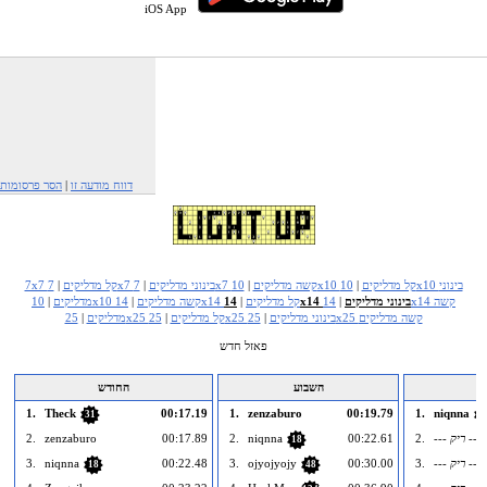
iOS App
דווח מודעה זו
|
הסר פרסומות
10x10 קל מדליקים
|
10x10 בינוני
7x7 קשה מדליקים
|
7x7 בינוני מדליקים
|
7x7 קל מדליקים
|
14x14 בינוני מדליקים
|
14x14 קשה
14x14 קל מדליקים
|
10x10 קשה מדליקים
|
מדליקים
|
25x25 קשה מדליקים
25x25 בינוני מדליקים
|
25x25 קל מדליקים
|
מדליקים
|
פאזל חדש
השבוע
החודש
1.
Theck
00:17.19
1.
zenzaburo
00:19.79
1.
niqnna
31
1
--- ריק ---
2.
00:22.61
niqnna
2.
00:17.89
zenzaburo
2.
18
--- ריק ---
3.
00:30.00
ojyojyojy
3.
00:22.48
niqnna
3.
18
48