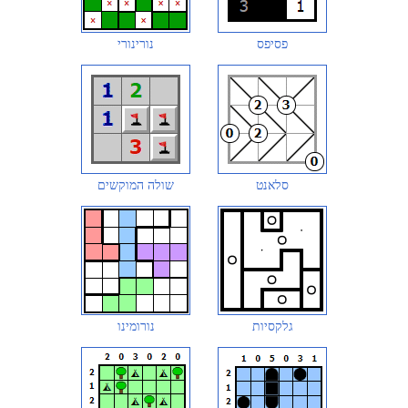
פסיפס
נורינורי
סלאנט
שולה המוקשים
גלקסיות
נורומינו