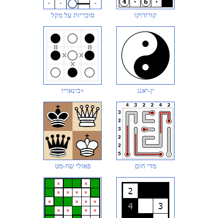
קוּרוֹדוֹקוֹ
סוכריות על מקל
ין-יאנג
בינאריו+
מדי חום
פאזלי שח-מט