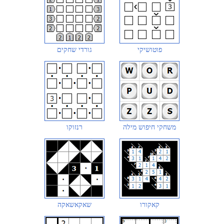
פוטושיקי
גורדי שחקים
משחקי חיפוש מילה
רנזוקו
קאקורו
שאקאשאקה