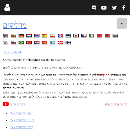
מדליקים
תרגמו אתר זה.
Special thanks to
fekundulo
for the translation
הוא תשבץ לוגי בעל חוקים פשוטים ופתרונות מאתגרים.
מדליקים
הם פשוטים.
החוקים
מדליקים
משחקים על מערך ריבועי. על הלוח ישנם תאים שחורים ותאים לבנים.
מטרת המשחק היא להציב נורות שיאירו את כל התאים הלבנים. תא מואר על ידי נורה אם הוא ניצב
באותה שורה או באותה עמודה ואין תא שחור חוצץ בין הנורה לתא המואר. נוסף לכך אסור שנורה אחת
תאיר את חברתה.
לחלק מהתאים השחורים יש מספר. המספר מציין כמה נורות יכולות להיות מוצבות סמוך לקצה התא.
הקלקו לחצן שמאלי כדי להציב נורה. הקלקו לחצן ימני כדי לסמן איקס.
הסתר את החוקים
הדרכת וידאו
7x7 קל מדליקים
7x7 בינוני מדליקים
7x7 קשה מדליקים