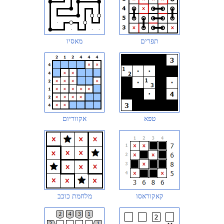
תפרים
מאסיו
טפא
אקווריום
קאקוראסו
מלחמת כוכב