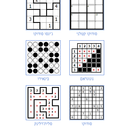
סודוקו קטלני
ג'יגסו סודוקו
נונוגראם
בינאירו
סודוקו
סלית'רלינק